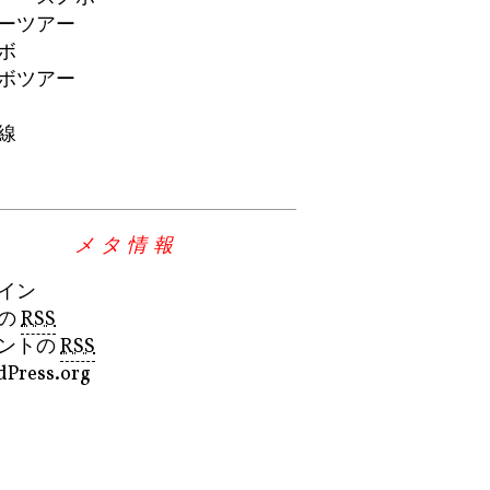
ーツアー
ボ
ボツアー
線
メタ情報
イン
の
RSS
ントの
RSS
Press.org