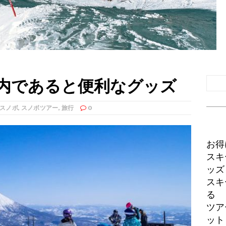
内であると便利なグッズ
スノボ
,
スノボツアー
,
旅行
0
お得
スキ
ッズ
スキ
る
ツア
ット